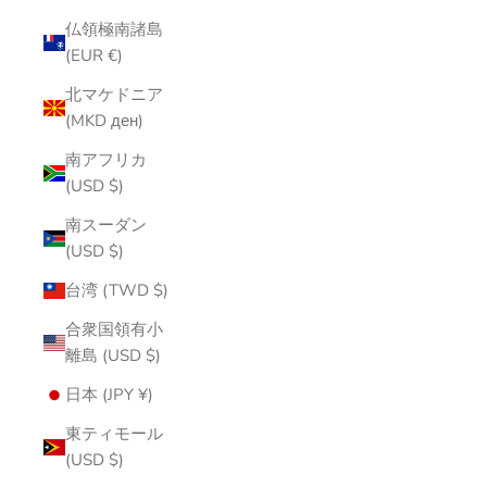
仏領極南諸島
(EUR €)
北マケドニア
(MKD ден)
南アフリカ
(USD $)
南スーダン
(USD $)
台湾 (TWD $)
合衆国領有小
離島 (USD $)
日本 (JPY ¥)
東ティモール
(USD $)