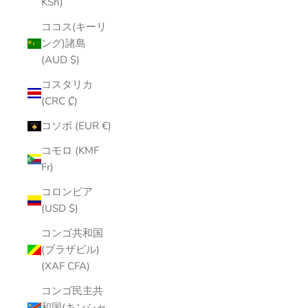
KSh)
ココス(キーリ
ング)諸島
(AUD $)
コスタリカ
(CRC ₡)
コソボ (EUR €)
コモロ (KMF
Fr)
コロンビア
(USD $)
コンゴ共和国
(ブラザビル)
(XAF CFA)
コンゴ民主共
和国(キンシャ