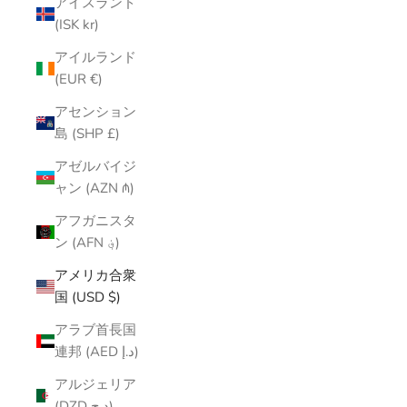
アイスランド
(ISK kr)
アイルランド
(EUR €)
アセンション
島 (SHP £)
アゼルバイジ
ャン (AZN ₼)
アフガニスタ
ン (AFN ؋)
アメリカ合衆
国 (USD $)
アラブ首長国
連邦 (AED د.إ)
アルジェリア
(DZD د.ج)