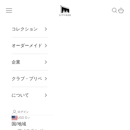
コンテンツへスキップ
CITYIN3D
メニュー
検索
カー
コレクション
オーダーメイド
企業
クラブ・プリベ
について
ログイン
USD $
国/地域